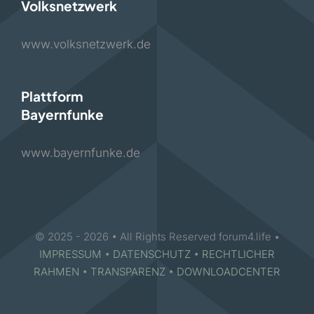
Volksnetzwerk
www.volksnetzwerk.de
Plattform
Bayernfunke
www.bayernfunke.de
© 2025 - 2026 • All Rights Reserved forum4.life •
IMPRESSUM
•
DATENSCHUTZ
•
RECHTLICHER
RAHMEN
•
TRANSPARENZ
•
DOWNLOADCENTER