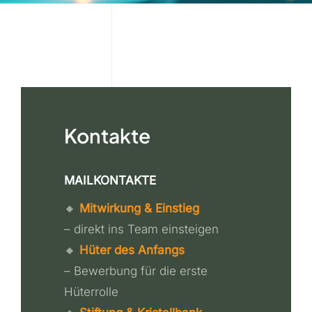
Kontakte
MAILKONTAKTE
🔸
Mitwirkung & Einstieg
– direkt ins Team einsteigen
🔸
Hüter des Anfangs
– Bewerbung für die erste
Hüterrolle