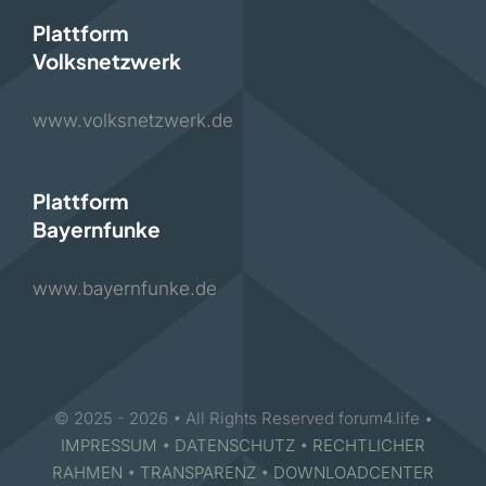
Plattform
Volksnetzwerk
www.volksnetzwerk.de
Plattform
Bayernfunke
www.bayernfunke.de
© 2025 - 2026 • All Rights Reserved forum4.life •
IMPRESSUM
•
DATENSCHUTZ
•
RECHTLICHER
RAHMEN
•
TRANSPARENZ
•
DOWNLOADCENTER