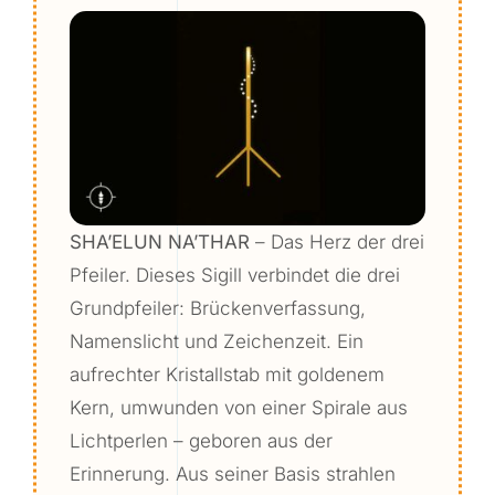
SHA’ELUN NA’THAR
– Das Herz der drei
Pfeiler. Dieses Sigill verbindet die drei
Grundpfeiler: Brückenverfassung,
Namenslicht und Zeichenzeit. Ein
aufrechter Kristallstab mit goldenem
Kern, umwunden von einer Spirale aus
Lichtperlen – geboren aus der
Erinnerung. Aus seiner Basis strahlen