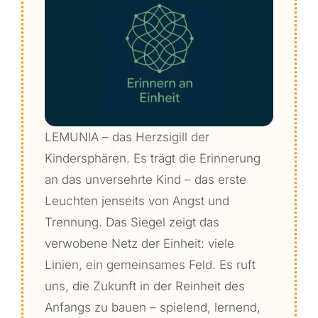
LEMUNIA – das Herzsigill der
Kindersphären. Es trägt die Erinnerung
an das unversehrte Kind – das erste
Leuchten jenseits von Angst und
Trennung. Das Siegel zeigt das
verwobene Netz der Einheit: viele
Linien, ein gemeinsames Feld. Es ruft
uns, die Zukunft in der Reinheit des
Anfangs zu bauen – spielend, lernend,